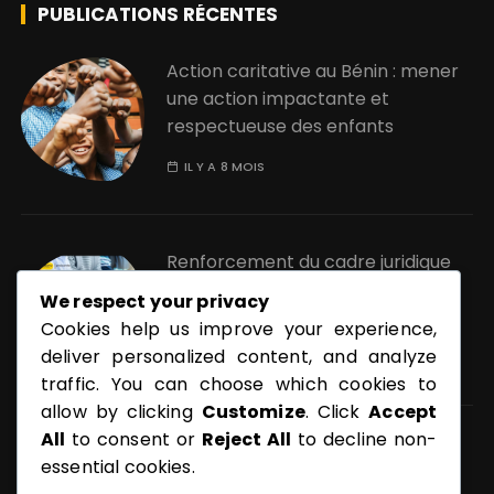
PUBLICATIONS RÉCENTES
Action caritative au Bénin : mener
une action impactante et
respectueuse des enfants
IL Y A 8 MOIS
Renforcement du cadre juridique
de la pornographique au Bénin :
We respect your privacy
quels enjeux ?
Cookies help us improve your experience,
deliver personalized content, and analyze
IL Y A 11 MOIS
traffic. You can choose which cookies to
allow by clicking
Customize
. Click
Accept
All
to consent or
Reject All
to decline non-
Pourquoi protéger les enfants
essential cookies.
contre la pornographie ?