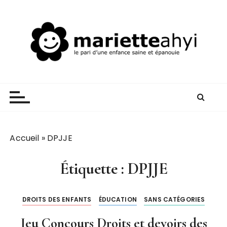
P
a
s
s
e
r
Mariette AHYI
Le pari d'une enfance saine et épanouie
a
u
c
o
n
Accueil
»
DPJJE
t
e
Étiquette :
DPJJE
n
u
DROITS DES ENFANTS
ÉDUCATION
SANS CATÉGORIES
Jeu Concours Droits et devoirs des