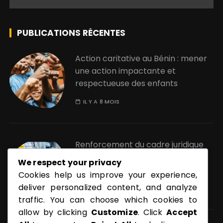
PUBLICATIONS RÉCENTES
Action caritative au Bénin : mener
une action impactante et
respectueuse des enfants
IL Y A 8 MOIS
Renforcement du cadre juridique
de la pornographique au Bénin :
We respect your privacy
quels enjeux ?
Cookies help us improve your experience,
deliver personalized content, and analyze
IL Y A 11 MOIS
traffic. You can choose which cookies to
allow by clicking
Customize
. Click
Accept