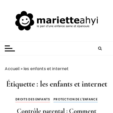
P
a
s
s
e
r
Mariette AHYI
Le pari d'une enfance saine et épanouie
a
u
c
o
n
Accueil
»
les enfants et internet
t
e
Étiquette :
les enfants et internet
n
u
DROITS DES ENFANTS
PROTECTION DE L'ENFANCE
Contrôle parental : Comment