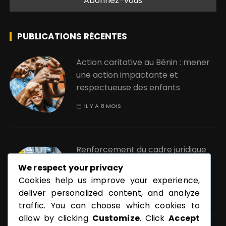
PUBLICATIONS RÉCENTES
Action caritative au Bénin : mener
une action impactante et
respectueuse des enfants
IL Y A 8 MOIS
Renforcement du cadre juridique
de la pornographique au Bénin :
We respect your privacy
quels enjeux ?
Cookies help us improve your experience,
deliver personalized content, and analyze
IL Y A 11 MOIS
traffic. You can choose which cookies to
allow by clicking
Customize
. Click
Accept