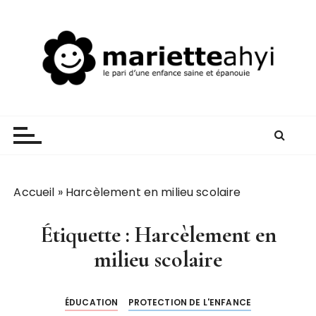
P
a
s
s
e
r
Mariette AHYI
Le pari d'une enfance saine et épanouie
a
u
c
o
n
Accueil
»
Harcèlement en milieu scolaire
t
e
Étiquette :
Harcèlement en
n
milieu scolaire
u
ÉDUCATION
PROTECTION DE L'ENFANCE