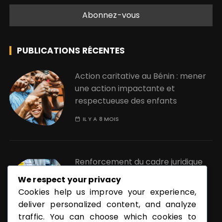
PUBLICATIONS RÉCENTES
Action caritative au Bénin : mener
une action impactante et
respectueuse des enfants
IL Y A 8 MOIS
Renforcement du cadre juridique
de la pornographique au Bénin :
We respect your privacy
quels enjeux ?
Cookies help us improve your experience,
deliver personalized content, and analyze
IL Y A 11 MOIS
traffic. You can choose which cookies to