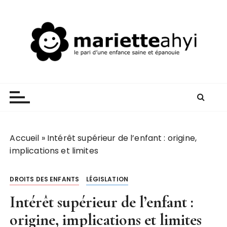
P
a
s
s
e
r
Mariette AHYI
Le pari d'une enfance saine et épanouie
a
u
c
o
n
Accueil
»
Intérêt supérieur de l’enfant : origine,
t
implications et limites
e
n
DROITS DES ENFANTS
LÉGISLATION
u
Intérêt supérieur de l’enfant :
origine, implications et limites