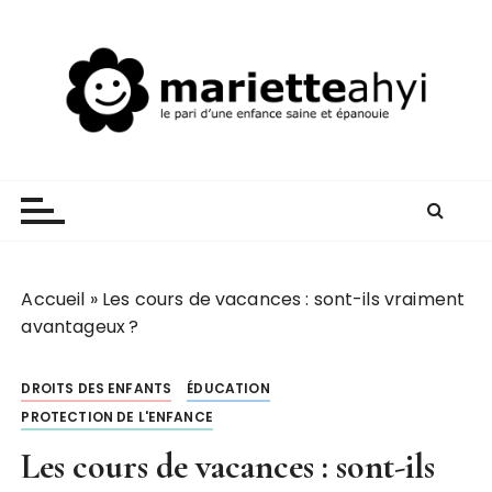
P
a
s
s
e
r
Mariette AHYI
Le pari d'une enfance saine et épanouie
a
u
c
o
n
Accueil
»
Les cours de vacances : sont-ils vraiment
t
avantageux ?
e
n
DROITS DES ENFANTS
ÉDUCATION
u
PROTECTION DE L'ENFANCE
Les cours de vacances : sont-ils