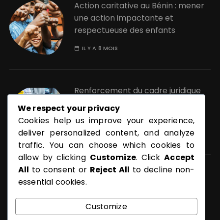
Action caritative au Bénin : mener
une action impactante et
respectueuse des enfants
IL Y A 8 MOIS
Renforcement du cadre juridique
de la pornographique au Bénin :
We respect your privacy
quels enjeux ?
Cookies help us improve your experience,
deliver personalized content, and analyze
IL Y A 11 MOIS
traffic. You can choose which cookies to
allow by clicking
Customize
. Click
Accept
All
to consent or
Reject All
to decline non-
Pourquoi protéger les enfants
essential cookies.
contre la pornographie ?
Customize
IL Y A 1 AN